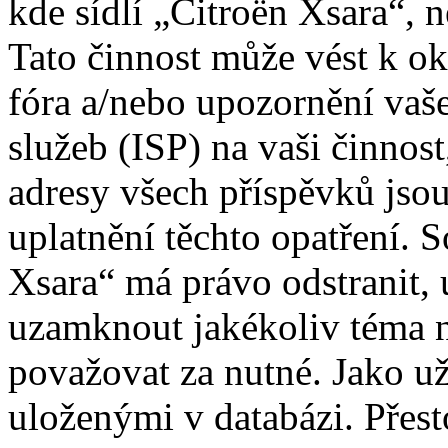
kde sídlí „Citroën Xsara“, 
Tato činnost může vést k o
fóra a/nebo upozornění vaš
služeb (ISP) na vaši činnos
adresy všech příspěvků jso
uplatnění těchto opatření. S
Xsara“ má právo odstranit, 
uzamknout jakékoliv téma 
považovat za nutné. Jako už
uloženými v databázi. Přes