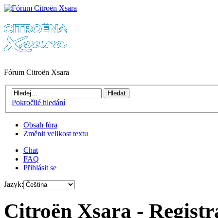
Fórum Citroën Xsara
Pokročilé hledání
Obsah fóra
Změnit velikost textu
Chat
FAQ
Přihlásit se
Jazyk:
Citroën Xsara - Registr