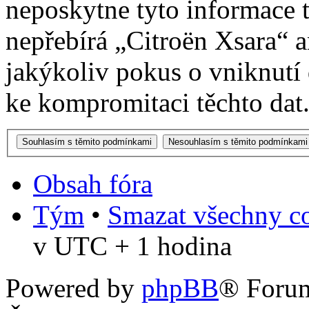
neposkytne tyto informace t
nepřebírá „Citroën Xsara“
jakýkoliv pokus o vniknutí
ke kompromitaci těchto dat
Obsah fóra
Tým
•
Smazat všechny co
v UTC + 1 hodina
Powered by
phpBB
® Foru