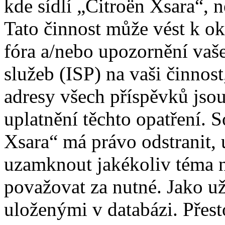
kde sídlí „Citroën Xsara“, 
Tato činnost může vést k o
fóra a/nebo upozornění vaš
služeb (ISP) na vaši činnos
adresy všech příspěvků jso
uplatnění těchto opatření. S
Xsara“ má právo odstranit, 
uzamknout jakékoliv téma 
považovat za nutné. Jako už
uloženými v databázi. Přes