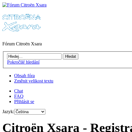
Fórum Citroën Xsara
Pokročilé hledání
Obsah fóra
Změnit velikost textu
Chat
FAQ
Přihlásit se
Jazyk:
Citroën Xsara - Registr