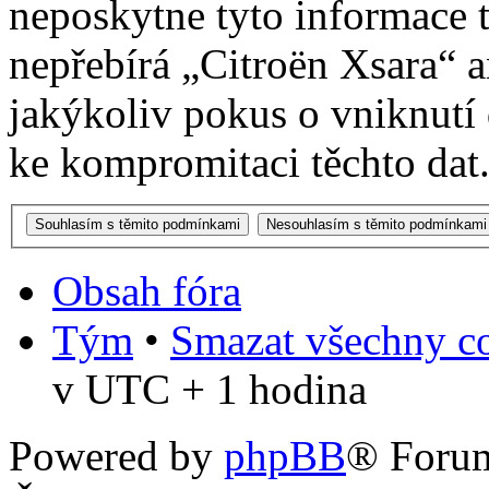
neposkytne tyto informace t
nepřebírá „Citroën Xsara“
jakýkoliv pokus o vniknutí
ke kompromitaci těchto dat
Obsah fóra
Tým
•
Smazat všechny co
v UTC + 1 hodina
Powered by
phpBB
® Foru