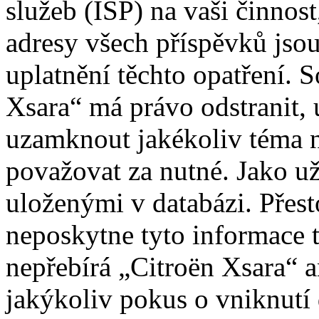
služeb (ISP) na vaši činnos
adresy všech příspěvků jso
uplatnění těchto opatření. S
Xsara“ má právo odstranit, 
uzamknout jakékoliv téma 
považovat za nutné. Jako už
uloženými v databázi. Přes
neposkytne tyto informace t
nepřebírá „Citroën Xsara“
jakýkoliv pokus o vniknutí