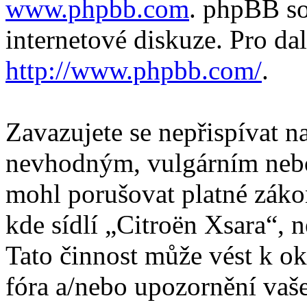
www.phpbb.com
. phpBB so
internetové diskuze. Pro da
http://www.phpbb.com/
.
Zavazujete se nepřispívat 
nevhodným, vulgárním nebo
mohl porušovat platné záko
kde sídlí „Citroën Xsara“, 
Tato činnost může vést k o
fóra a/nebo upozornění vaš