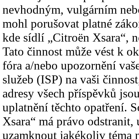
nevhodným, vulgárním nebo
mohl porušovat platné záko
kde sídlí „Citroën Xsara“, 
Tato činnost může vést k o
fóra a/nebo upozornění vaš
služeb (ISP) na vaši činnos
adresy všech příspěvků jso
uplatnění těchto opatření. S
Xsara“ má právo odstranit, 
uzamknout jakékoliv téma 