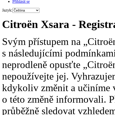
Přihlásit se
Jazyk:
Citroën Xsara - Registr
Svým přístupem na „Citroën
s následujícími podmínkami
neprodleně opusťte „Citroën
nepoužívejte jej. Vyhrazuj
kdykoliv změnit a učiníme 
o této změně informovali. 
průběžně sledovat vzhledem