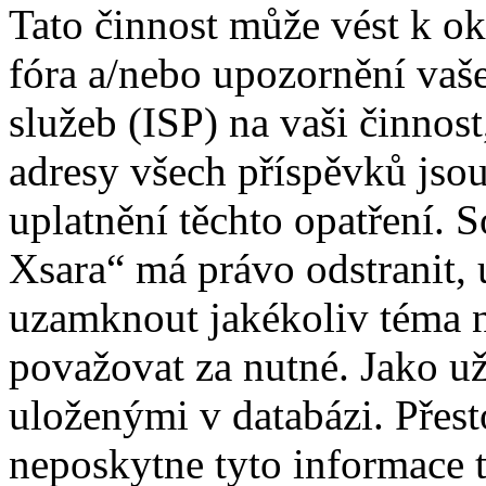
Tato činnost může vést k o
fóra a/nebo upozornění vaš
služeb (ISP) na vaši činnos
adresy všech příspěvků jso
uplatnění těchto opatření. S
Xsara“ má právo odstranit, 
uzamknout jakékoliv téma 
považovat za nutné. Jako už
uloženými v databázi. Přes
neposkytne tyto informace t