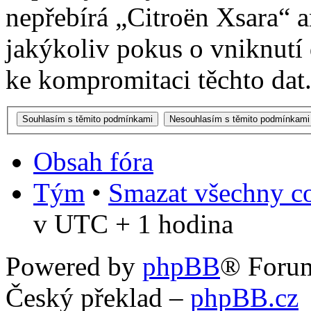
nepřebírá „Citroën Xsara“
jakýkoliv pokus o vniknutí
ke kompromitaci těchto dat
Obsah fóra
Tým
•
Smazat všechny co
v UTC + 1 hodina
Powered by
phpBB
® Foru
Český překlad –
phpBB.cz