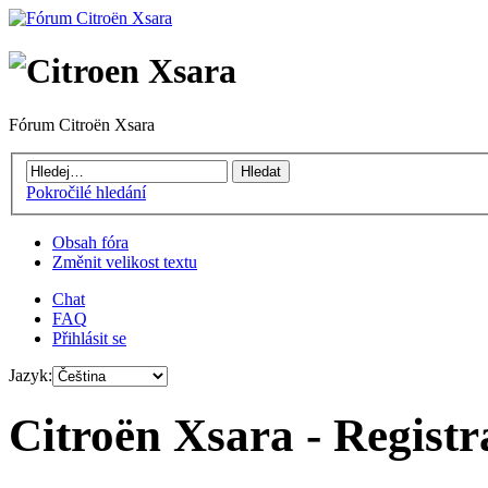
Fórum Citroën Xsara
Pokročilé hledání
Obsah fóra
Změnit velikost textu
Chat
FAQ
Přihlásit se
Jazyk:
Citroën Xsara - Registr