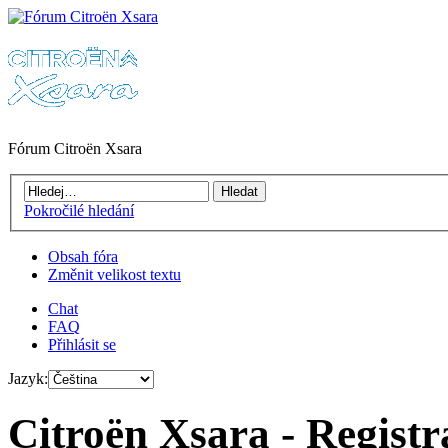
Fórum Citroën Xsara
Pokročilé hledání
Obsah fóra
Změnit velikost textu
Chat
FAQ
Přihlásit se
Jazyk:
Citroën Xsara - Registr