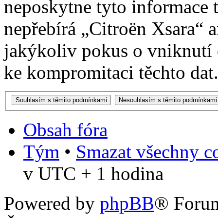
neposkytne tyto informace t
nepřebírá „Citroën Xsara“
jakýkoliv pokus o vniknutí
ke kompromitaci těchto dat
Obsah fóra
Tým
•
Smazat všechny co
v UTC + 1 hodina
Powered by
phpBB
® Foru