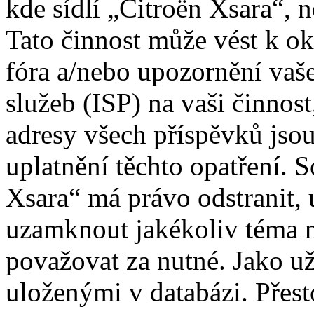
kde sídlí „Citroën Xsara“, 
Tato činnost může vést k o
fóra a/nebo upozornění vaš
služeb (ISP) na vaši činnos
adresy všech příspěvků jso
uplatnění těchto opatření. S
Xsara“ má právo odstranit, 
uzamknout jakékoliv téma 
považovat za nutné. Jako už
uloženými v databázi. Přes