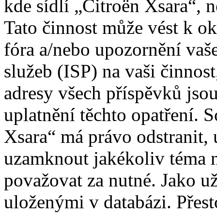
kde sídlí „Citroën Xsara“, 
Tato činnost může vést k o
fóra a/nebo upozornění vaš
služeb (ISP) na vaši činnos
adresy všech příspěvků jso
uplatnění těchto opatření. S
Xsara“ má právo odstranit, 
uzamknout jakékoliv téma 
považovat za nutné. Jako už
uloženými v databázi. Přes