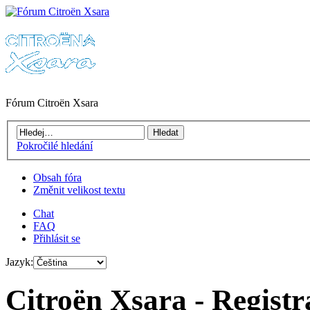
Fórum Citroën Xsara
Pokročilé hledání
Obsah fóra
Změnit velikost textu
Chat
FAQ
Přihlásit se
Jazyk:
Citroën Xsara - Registr