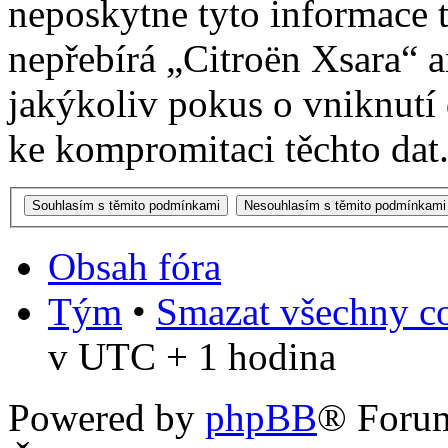
neposkytne tyto informace t
nepřebírá „Citroën Xsara“
jakýkoliv pokus o vniknutí
ke kompromitaci těchto dat
Obsah fóra
Tým
•
Smazat všechny co
v UTC + 1 hodina
Powered by
phpBB
® Foru