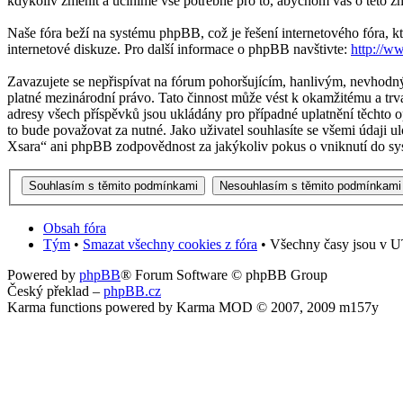
kdykoliv změnit a učiníme vše potřebné pro to, abychom vás o této z
Naše fóra beží na systému phpBB, což je řešení internetového fóra, kt
internetové diskuze. Pro další informace o phpBB navštivte:
http://w
Zavazujete se nepřispívat na fórum pohoršujícím, hanlivým, nevhodný
platné mezinárodní právo. Tato činnost může vést k okamžitému a trv
adresy všech příspěvků jsou ukládány pro případné uplatnění těchto o
to bude považovat za nutné. Jako uživatel souhlasíte se všemi údaji 
Xsara“ ani phpBB zodpovědnost za jakýkoliv pokus o vniknutí do sys
Obsah fóra
Tým
•
Smazat všechny cookies z fóra
• Všechny časy jsou v U
Powered by
phpBB
® Forum Software © phpBB Group
Český překlad –
phpBB.cz
Karma functions powered by Karma MOD © 2007, 2009 m157y