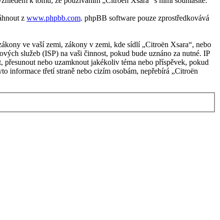
vzhledem k tomu, že používáním „Citroën Xsara“ s nimi souhlasíte.
táhnout z
www.phpbb.com
. phpBB software pouze zprostředkovává
ákony ve vaší zemi, zákony v zemi, kde sídlí „Citroën Xsara“, nebo
ových služeb (ISP) na vaši činnost, pokud bude uznáno za nutné. IP
avit, přesunout nebo uzamknout jakékoliv téma nebo příspěvek, pokud
to informace třetí straně nebo cizím osobám, nepřebírá „Citroën