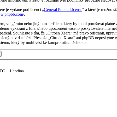
měně informovali. Přesto je rozumné tyto podmínky průběžně sledovat 
eré je vydané pod licencí „
General Public License
“ a které je možno s
ww.phpbb.com/
.
m, vulgárním nebo jiným materiálem, který by mohl porušovat platné z
alému vykázání z fóra a/nebo upozornění vašeho poskytovatele internet
patření. Souhlasíte s tím, že „Citroën Xsara“ má právo odstranit, upr
uloženými v databázi. Přestože „Citroën Xsara“ ani phpBB neposkytne ty
tému, který by mohl vést ke kompromitaci těchto dat.
TC + 1 hodina