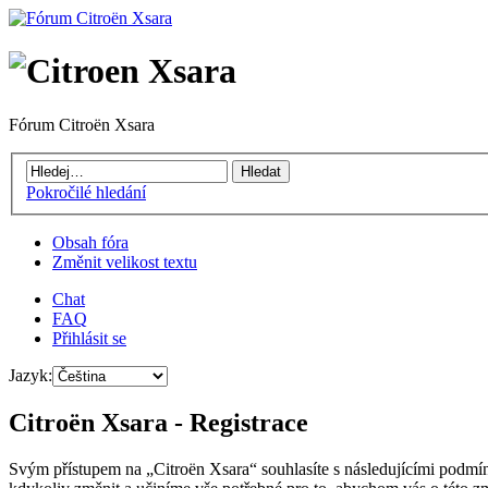
Fórum Citroën Xsara
Pokročilé hledání
Obsah fóra
Změnit velikost textu
Chat
FAQ
Přihlásit se
Jazyk:
Citroën Xsara - Registrace
Svým přístupem na „Citroën Xsara“ souhlasíte s následujícími podmín