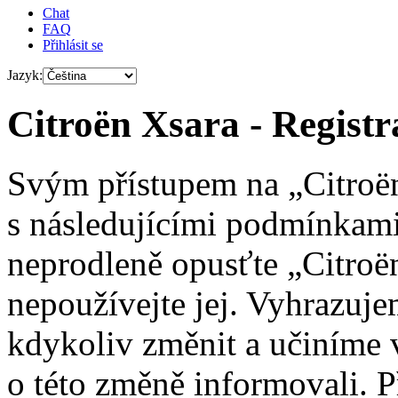
Chat
FAQ
Přihlásit se
Jazyk:
Citroën Xsara - Registr
Svým přístupem na „Citroën
s následujícími podmínkami
neprodleně opusťte „Citroën
nepoužívejte jej. Vyhrazuj
kdykoliv změnit a učiníme 
o této změně informovali. 