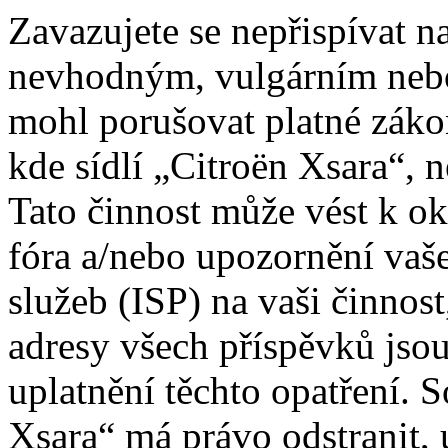
Zavazujete se nepřispívat 
nevhodným, vulgárním nebo
mohl porušovat platné záko
kde sídlí „Citroën Xsara“, 
Tato činnost může vést k o
fóra a/nebo upozornění vaš
služeb (ISP) na vaši činnos
adresy všech příspěvků jso
uplatnění těchto opatření. S
Xsara“ má právo odstranit, 