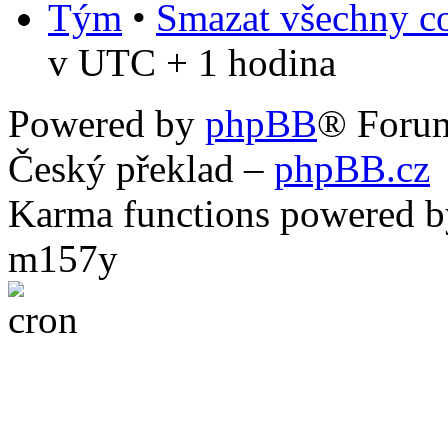
Tým
•
Smazat všechny co
v UTC + 1 hodina
Powered by
phpBB
® Foru
Český překlad –
phpBB.cz
Karma functions powered
m157y