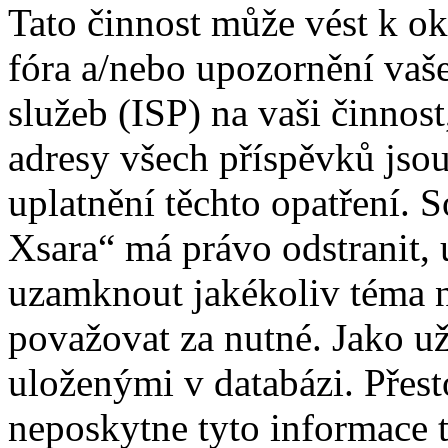
Tato činnost může vést k o
fóra a/nebo upozornění vaš
služeb (ISP) na vaši činnos
adresy všech příspěvků jso
uplatnění těchto opatření. S
Xsara“ má právo odstranit, 
uzamknout jakékoliv téma 
považovat za nutné. Jako už
uloženými v databázi. Přes
neposkytne tyto informace t