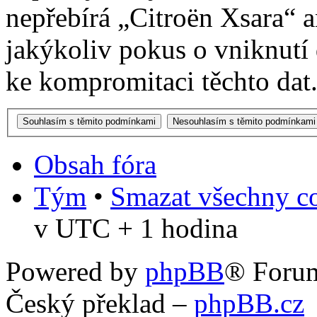
nepřebírá „Citroën Xsara“
jakýkoliv pokus o vniknutí
ke kompromitaci těchto dat
Obsah fóra
Tým
•
Smazat všechny co
v UTC + 1 hodina
Powered by
phpBB
® Foru
Český překlad –
phpBB.cz