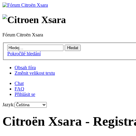
Fórum Citroën Xsara
Pokročilé hledání
Obsah fóra
Změnit velikost textu
Chat
FAQ
Přihlásit se
Jazyk:
Citroën Xsara - Registr