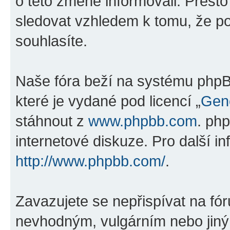
o této změně informovali. Přest
sledovat vzhledem k tomu, že po
souhlasíte.
Naše fóra beží na systému phpBB
které je vydané pod licencí „
Gene
stáhnout z
www.phpbb.com
. ph
internetové diskuze. Pro další i
http://www.phpbb.com/
.
Zavazujete se nepřispívat na fó
nevhodným, vulgárním nebo jiný