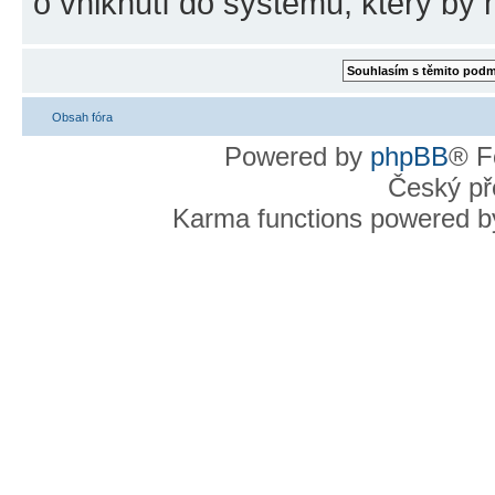
o vniknutí do systému, který by 
Obsah fóra
Powered by
phpBB
® F
Český př
Karma functions powered 