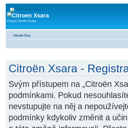
Fórum Citroën Xsara
Obsah fóra
Citroën Xsara - Registr
Svým přístupem na „Citroën Xsar
podmínkami. Pokud nesouhlasíte
nevstupujte na něj a nepoužívejt
podmínky kdykoliv změnit a uči