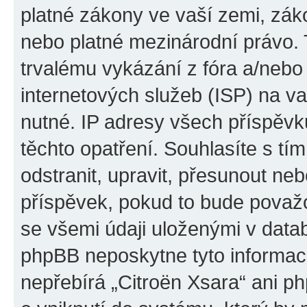
platné zákony ve vaší zemi, záko
nebo platné mezinárodní právo.
trvalému vykázání z fóra a/neb
internetových služeb (ISP) na v
nutné. IP adresy všech příspěvk
těchto opatření. Souhlasíte s tí
odstranit, upravit, přesunout n
příspěvek, pokud to bude považo
se všemi údaji uloženými v datab
phpBB neposkytne tyto informace
nepřebírá „Citroën Xsara“ ani p