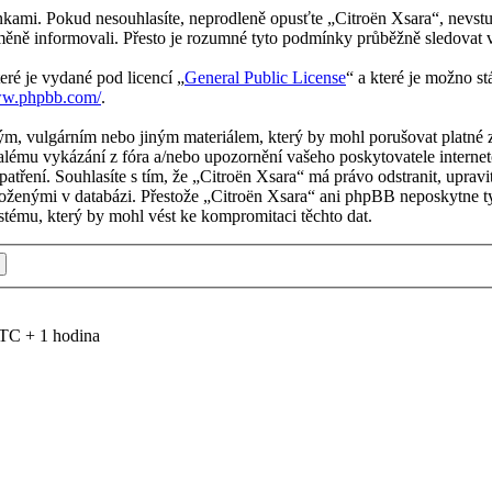
kami. Pokud nesouhlasíte, neprodleně opusťte „Citroën Xsara“, nevstup
měně informovali. Přesto je rozumné tyto podmínky průběžně sledovat 
eré je vydané pod licencí „
General Public License
“ a které je možno s
ww.phpbb.com/
.
m, vulgárním nebo jiným materiálem, který by mohl porušovat platné z
alému vykázání z fóra a/nebo upozornění vašeho poskytovatele internet
patření. Souhlasíte s tím, že „Citroën Xsara“ má právo odstranit, upr
uloženými v databázi. Přestože „Citroën Xsara“ ani phpBB neposkytne ty
tému, který by mohl vést ke kompromitaci těchto dat.
TC + 1 hodina