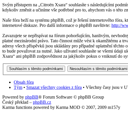
Svým přístupem na „Citroën Xsara“ souhlasíte s následujícími podmín
kdykoliv změnit a učiníme vše potřebné pro to, abychom vás o této z
Naše fóra beží na systému phpBB, což je řešení internetového fóra, kt
internetové diskuze. Pro další informace o phpBB navštivte:
http://w
Zavazujete se nepřispívat na fórum pohoršujícím, hanlivým, nevhodný
platné mezinárodní právo. Tato činnost může vést k okamžitému a trv
adresy všech příspěvků jsou ukládány pro případné uplatnění těchto o
to bude považovat za nutné. Jako uživatel souhlasíte se všemi údaji 
Xsara“ ani phpBB zodpovědnost za jakýkoliv pokus o vniknutí do sys
Obsah fóra
Tým
•
Smazat všechny cookies z fóra
• Všechny časy jsou v U
Powered by
phpBB
® Forum Software © phpBB Group
Český překlad –
phpBB.cz
Karma functions powered by Karma MOD © 2007, 2009 m157y