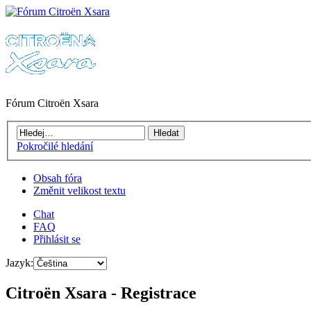
Fórum Citroën Xsara
Pokročilé hledání
Obsah fóra
Změnit velikost textu
Chat
FAQ
Přihlásit se
Jazyk:
Citroën Xsara - Registrace