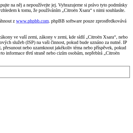
ujte na něj a nepoužívejte jej. Vyhrazujeme si právo tyto podmínky
vzhledem k tomu, že používáním „Citroën Xsara“ s nimi souhlasíte.
táhnout z
www.phpbb.com
. phpBB software pouze zprostředkovává
ákony ve vaší zemi, zákony v zemi, kde sídlí „Citroën Xsara“, nebo
ových služeb (ISP) na vaši činnost, pokud bude uznáno za nutné. IP
avit, přesunout nebo uzamknout jakékoliv téma nebo příspěvek, pokud
to informace třetí straně nebo cizím osobám, nepřebírá „Citroën