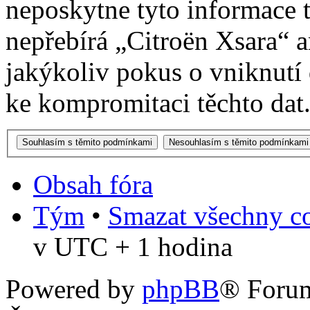
neposkytne tyto informace t
nepřebírá „Citroën Xsara“
jakýkoliv pokus o vniknutí
ke kompromitaci těchto dat
Obsah fóra
Tým
•
Smazat všechny co
v UTC + 1 hodina
Powered by
phpBB
® Foru