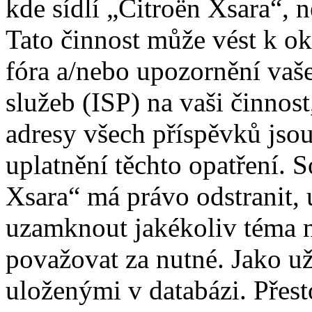
kde sídlí „Citroën Xsara“, 
Tato činnost může vést k o
fóra a/nebo upozornění vaš
služeb (ISP) na vaši činnos
adresy všech příspěvků jso
uplatnění těchto opatření. S
Xsara“ má právo odstranit, 
uzamknout jakékoliv téma 
považovat za nutné. Jako už
uloženými v databázi. Přes