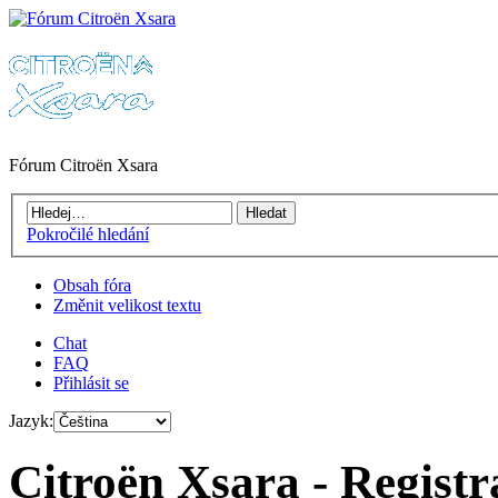
Fórum Citroën Xsara
Pokročilé hledání
Obsah fóra
Změnit velikost textu
Chat
FAQ
Přihlásit se
Jazyk:
Citroën Xsara - Registr