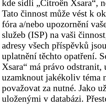
kde sídlí „Citroën Xsara“, 
Tato činnost může vést k o
fóra a/nebo upozornění vaš
služeb (ISP) na vaši činnos
adresy všech příspěvků jso
uplatnění těchto opatření. S
Xsara“ má právo odstranit, 
uzamknout jakékoliv téma 
považovat za nutné. Jako už
uloženými v databázi. Přes