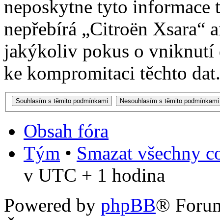
neposkytne tyto informace t
nepřebírá „Citroën Xsara“
jakýkoliv pokus o vniknutí
ke kompromitaci těchto dat
Obsah fóra
Tým
•
Smazat všechny co
v UTC + 1 hodina
Powered by
phpBB
® Foru