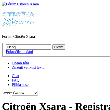
Fórum Citroën Xsara
Pokročilé hledání
Obsah fóra
Změnit velikost textu
Chat
FAQ
Přihlásit se
Jazyk:
Citroën Xsara - Registr