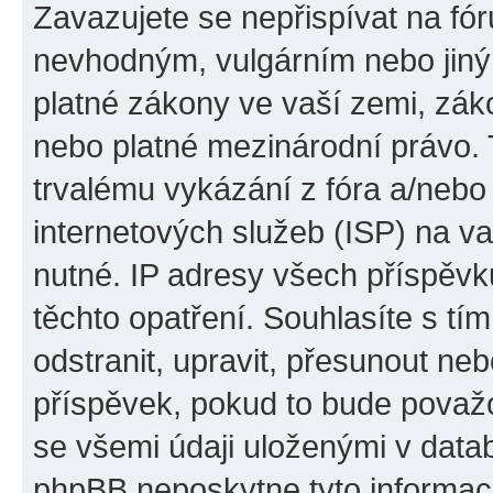
Zavazujete se nepřispívat na fó
nevhodným, vulgárním nebo jiný
platné zákony ve vaší zemi, záko
nebo platné mezinárodní právo.
trvalému vykázání z fóra a/neb
internetových služeb (ISP) na v
nutné. IP adresy všech příspěvk
těchto opatření. Souhlasíte s tí
odstranit, upravit, přesunout n
příspěvek, pokud to bude považo
se všemi údaji uloženými v datab
phpBB neposkytne tyto informace