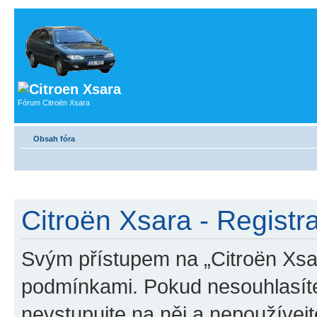
Fórum Citroën Xsara
Obsah fóra
Citroën Xsara - Registr
Svým přístupem na „Citroën Xsar
podmínkami. Pokud nesouhlasíte
nevstupujte na něj a nepoužívejt