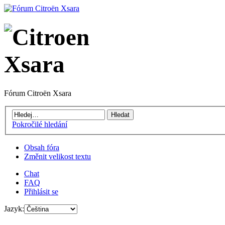
Fórum Citroën Xsara
Pokročilé hledání
Obsah fóra
Změnit velikost textu
Chat
FAQ
Přihlásit se
Jazyk: