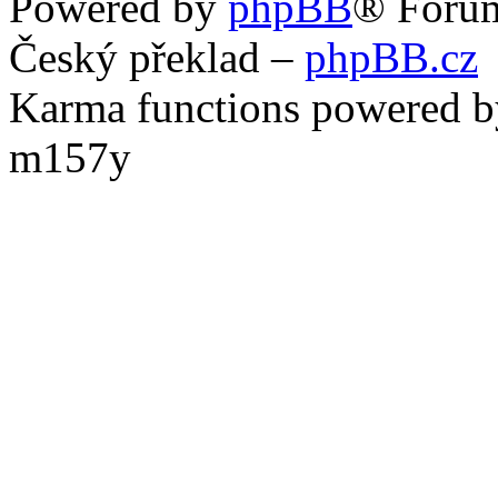
Powered by
phpBB
® Foru
Český překlad –
phpBB.cz
Karma functions powered
m157y