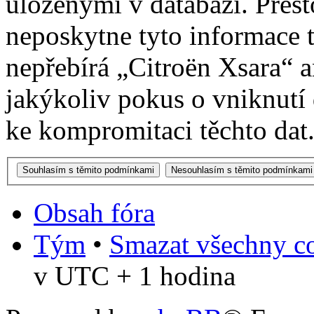
uloženými v databázi. Přes
neposkytne tyto informace t
nepřebírá „Citroën Xsara“
jakýkoliv pokus o vniknutí
ke kompromitaci těchto dat
Obsah fóra
Tým
•
Smazat všechny co
v UTC + 1 hodina