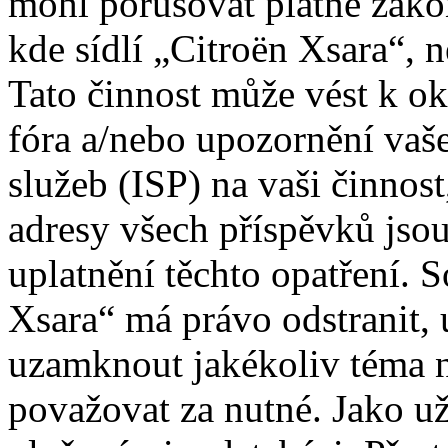
mohl porušovat platné záko
kde sídlí „Citroën Xsara“, 
Tato činnost může vést k o
fóra a/nebo upozornění vaš
služeb (ISP) na vaši činnos
adresy všech příspěvků jso
uplatnění těchto opatření. S
Xsara“ má právo odstranit, 
uzamknout jakékoliv téma 
považovat za nutné. Jako už