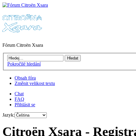
Fórum Citroën Xsara
Pokročilé hledání
Obsah fóra
Změnit velikost textu
Chat
FAQ
Přihlásit se
Jazyk:
Citroën Xsara - Registr