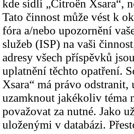
kde sídlí „Citroën Xsara“, 
Tato činnost může vést k o
fóra a/nebo upozornění vaš
služeb (ISP) na vaši činnos
adresy všech příspěvků jso
uplatnění těchto opatření. S
Xsara“ má právo odstranit, 
uzamknout jakékoliv téma 
považovat za nutné. Jako už
uloženými v databázi. Přes