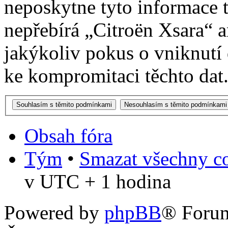
neposkytne tyto informace t
nepřebírá „Citroën Xsara“
jakýkoliv pokus o vniknutí
ke kompromitaci těchto dat
Obsah fóra
Tým
•
Smazat všechny co
v UTC + 1 hodina
Powered by
phpBB
® Foru