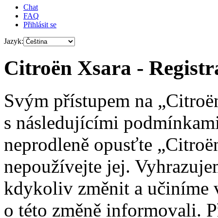
Chat
FAQ
Přihlásit se
Jazyk:
Citroën Xsara - Registr
Svým přístupem na „Citroën
s následujícími podmínkami
neprodleně opusťte „Citroën
nepoužívejte jej. Vyhrazuj
kdykoliv změnit a učiníme 
o této změně informovali. 