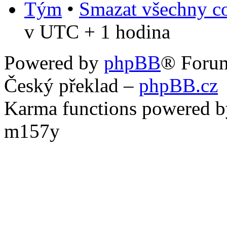
Tým
•
Smazat všechny co
v UTC + 1 hodina
Powered by
phpBB
® Foru
Český překlad –
phpBB.cz
Karma functions powered
m157y