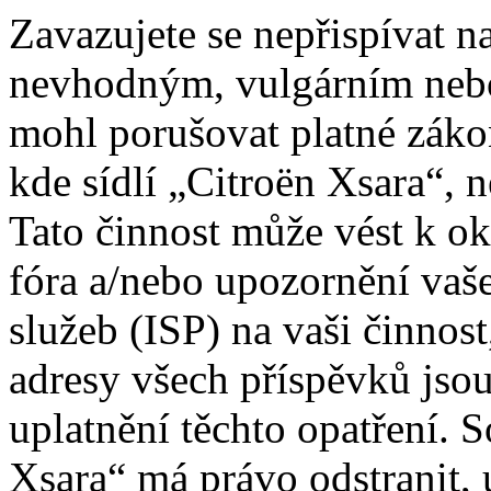
Zavazujete se nepřispívat 
nevhodným, vulgárním nebo
mohl porušovat platné záko
kde sídlí „Citroën Xsara“, 
Tato činnost může vést k o
fóra a/nebo upozornění vaš
služeb (ISP) na vaši činnos
adresy všech příspěvků jso
uplatnění těchto opatření. S
Xsara“ má právo odstranit, 