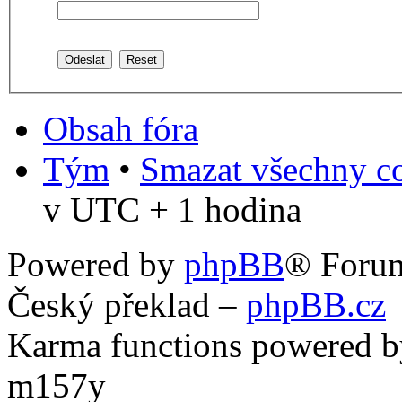
Obsah fóra
Tým
•
Smazat všechny co
v UTC + 1 hodina
Powered by
phpBB
® Foru
Český překlad –
phpBB.cz
Karma functions powered
m157y