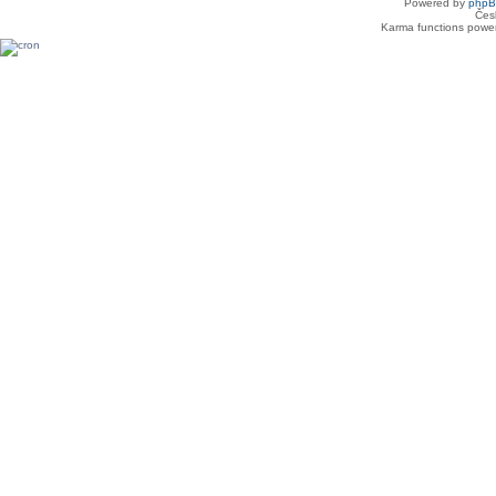
Powered by
php
Čes
Karma functions pow