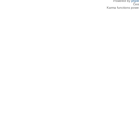
Powered by
php
Čes
Karma functions pow