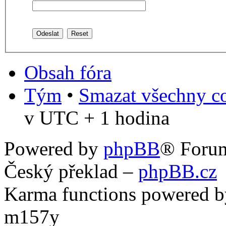
Obsah fóra
Tým
•
Smazat všechny co
v UTC + 1 hodina
Powered by
phpBB
® Foru
Český překlad –
phpBB.cz
Karma functions powered
m157y