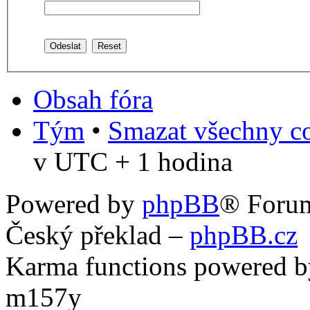
Obsah fóra
Tým
•
Smazat všechny co
v UTC + 1 hodina
Powered by
phpBB
® Foru
Český překlad –
phpBB.cz
Karma functions powered
m157y