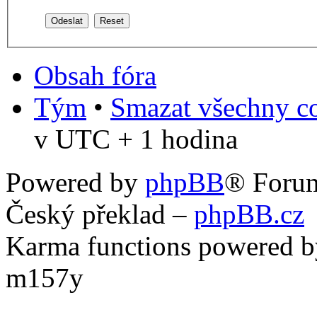
Obsah fóra
Tým
•
Smazat všechny co
v UTC + 1 hodina
Powered by
phpBB
® Foru
Český překlad –
phpBB.cz
Karma functions powered
m157y