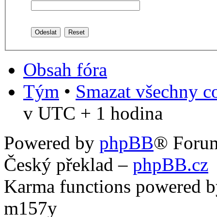
Obsah fóra
Tým
•
Smazat všechny co
v UTC + 1 hodina
Powered by
phpBB
® Foru
Český překlad –
phpBB.cz
Karma functions powered
m157y