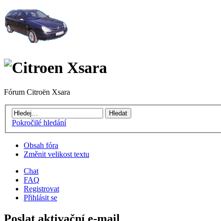
Fórum Citroën Xsara
Pokročilé hledání
Obsah fóra
Změnit velikost textu
Chat
FAQ
Registrovat
Přihlásit se
Poslat aktivační e-mail