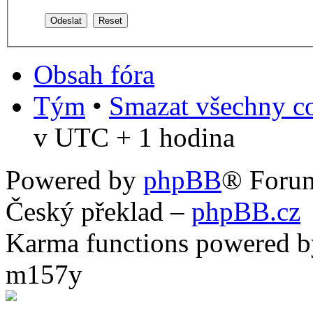
Obsah fóra
Tým
•
Smazat všechny co
v UTC + 1 hodina
Powered by
phpBB
® Foru
Český překlad –
phpBB.cz
Karma functions powered
m157y