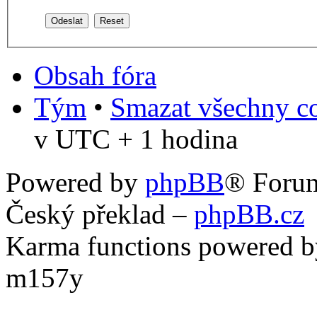
Obsah fóra
Tým
•
Smazat všechny co
v UTC + 1 hodina
Powered by
phpBB
® Foru
Český překlad –
phpBB.cz
Karma functions powered
m157y