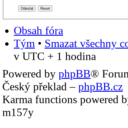
Obsah fóra
Tým
•
Smazat všechny co
v UTC + 1 hodina
Powered by
phpBB
® Foru
Český překlad –
phpBB.cz
Karma functions powered
m157y