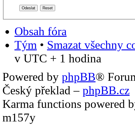
Obsah fóra
Tým
•
Smazat všechny co
v UTC + 1 hodina
Powered by
phpBB
® Foru
Český překlad –
phpBB.cz
Karma functions powered
m157y