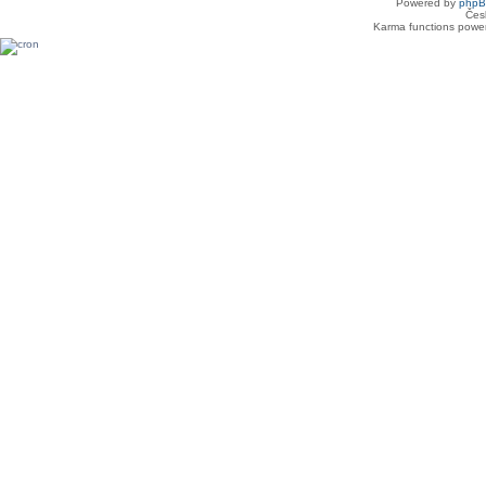
Powered by
php
Čes
Karma functions pow