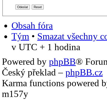
Obsah fóra
Tým
•
Smazat všechny co
v UTC + 1 hodina
Powered by
phpBB
® Foru
Český překlad –
phpBB.cz
Karma functions powered
m157y