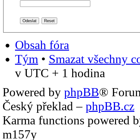
Obsah fóra
Tým
•
Smazat všechny co
v UTC + 1 hodina
Powered by
phpBB
® Foru
Český překlad –
phpBB.cz
Karma functions powered
m157y