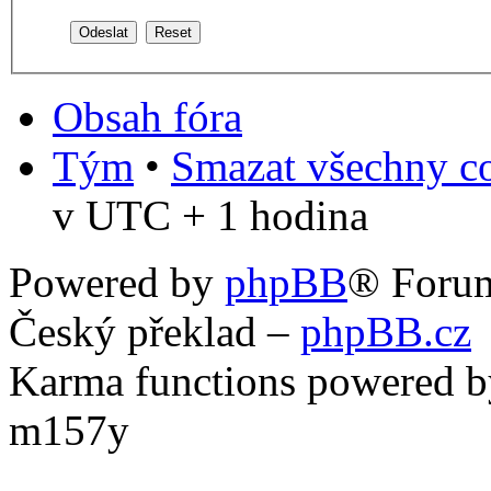
Obsah fóra
Tým
•
Smazat všechny co
v UTC + 1 hodina
Powered by
phpBB
® Foru
Český překlad –
phpBB.cz
Karma functions powered
m157y