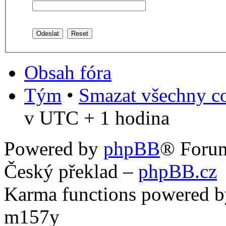
Obsah fóra
Tým
•
Smazat všechny co
v UTC + 1 hodina
Powered by
phpBB
® Foru
Český překlad –
phpBB.cz
Karma functions powered
m157y