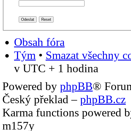
Obsah fóra
Tým
•
Smazat všechny co
v UTC + 1 hodina
Powered by
phpBB
® Foru
Český překlad –
phpBB.cz
Karma functions powered
m157y