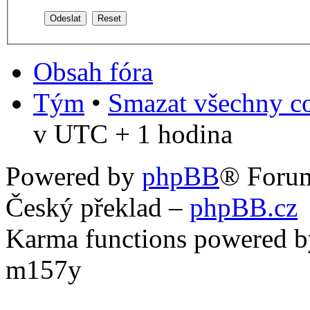
Obsah fóra
Tým
•
Smazat všechny co
v UTC + 1 hodina
Powered by
phpBB
® Foru
Český překlad –
phpBB.cz
Karma functions powered
m157y