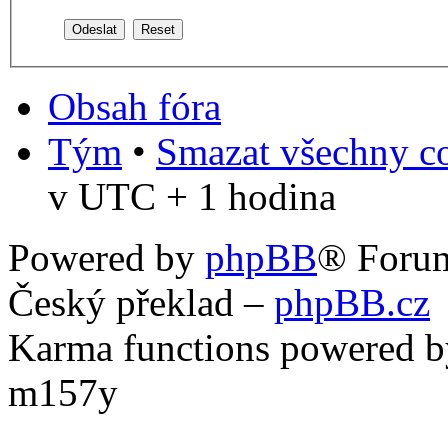
Obsah fóra
Tým
•
Smazat všechny co
v UTC + 1 hodina
Powered by
phpBB
® Foru
Český překlad –
phpBB.cz
Karma functions powered
m157y