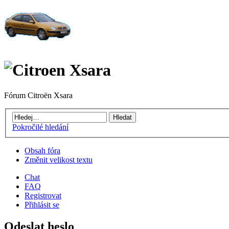
Fórum Citroën Xsara
Pokročilé hledání
Obsah fóra
Změnit velikost textu
Chat
FAQ
Registrovat
Přihlásit se
Odeslat heslo