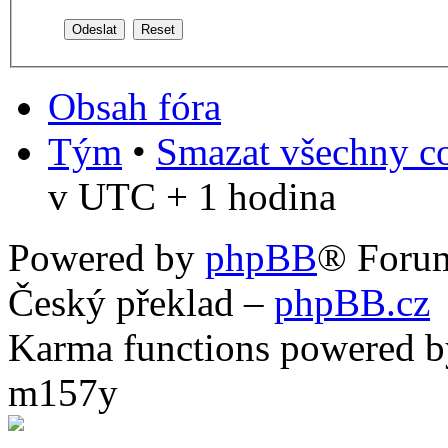
Obsah fóra
Tým
•
Smazat všechny co
v UTC + 1 hodina
Powered by
phpBB
® Foru
Český překlad –
phpBB.cz
Karma functions powered
m157y