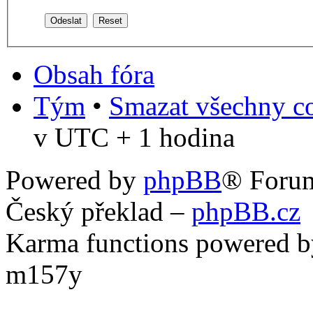
Obsah fóra
Tým
•
Smazat všechny co
v UTC + 1 hodina
Powered by
phpBB
® Foru
Český překlad –
phpBB.cz
Karma functions powered
m157y