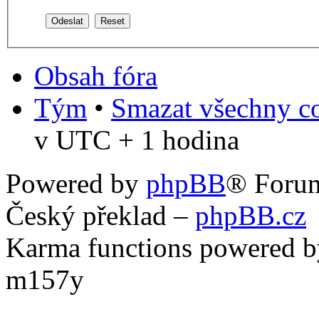
Obsah fóra
Tým
•
Smazat všechny co
v UTC + 1 hodina
Powered by
phpBB
® Foru
Český překlad –
phpBB.cz
Karma functions powered
m157y