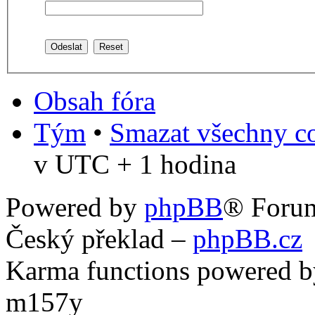
Obsah fóra
Tým
•
Smazat všechny co
v UTC + 1 hodina
Powered by
phpBB
® Foru
Český překlad –
phpBB.cz
Karma functions powered
m157y