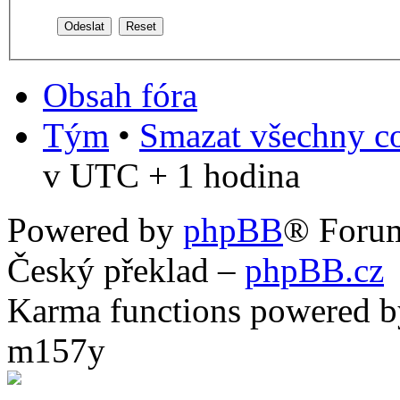
Obsah fóra
Tým
•
Smazat všechny co
v UTC + 1 hodina
Powered by
phpBB
® Foru
Český překlad –
phpBB.cz
Karma functions powered
m157y