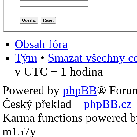
Obsah fóra
Tým
•
Smazat všechny co
v UTC + 1 hodina
Powered by
phpBB
® Foru
Český překlad –
phpBB.cz
Karma functions powered
m157y