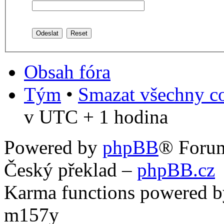
Obsah fóra
Tým
•
Smazat všechny co
v UTC + 1 hodina
Powered by
phpBB
® Foru
Český překlad –
phpBB.cz
Karma functions powered
m157y