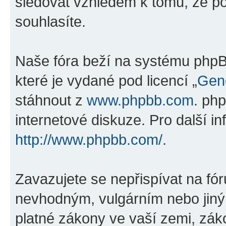
sledovat vzhledem k tomu, že po
souhlasíte.
Naše fóra beží na systému phpBB
které je vydané pod licencí „
Gene
stáhnout z
www.phpbb.com
. ph
internetové diskuze. Pro další i
http://www.phpbb.com/
.
Zavazujete se nepřispívat na fó
nevhodným, vulgárním nebo jiný
platné zákony ve vaší zemi, záko