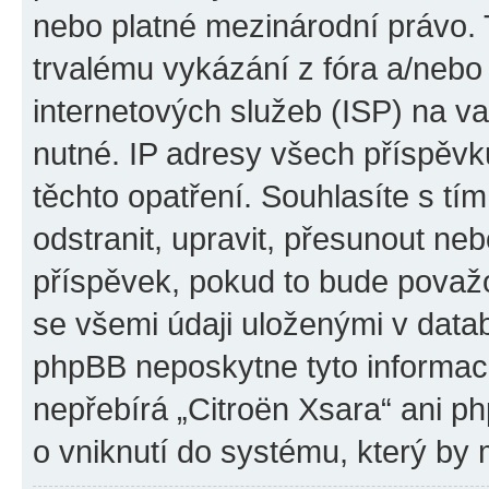
nebo platné mezinárodní právo.
trvalému vykázání z fóra a/neb
internetových služeb (ISP) na v
nutné. IP adresy všech příspěvk
těchto opatření. Souhlasíte s tí
odstranit, upravit, přesunout n
příspěvek, pokud to bude považo
se všemi údaji uloženými v datab
phpBB neposkytne tyto informace
nepřebírá „Citroën Xsara“ ani p
o vniknutí do systému, který by 