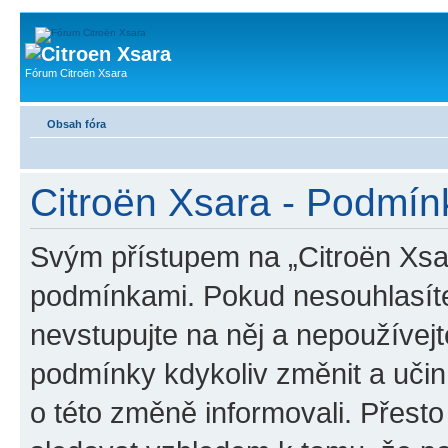
Fórum Citroën Xsara
Obsah fóra
Citroën Xsara - Podmín
Svým přístupem na „Citroën Xsar
podmínkami. Pokud nesouhlasíte
nevstupujte na něj a nepoužívejt
podmínky kdykoliv změnit a uči
o této změně informovali. Přest