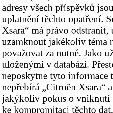
adresy všech příspěvků jso
uplatnění těchto opatření. S
Xsara“ má právo odstranit, 
uzamknout jakékoliv téma 
považovat za nutné. Jako už
uloženými v databázi. Přes
neposkytne tyto informace t
nepřebírá „Citroën Xsara“
jakýkoliv pokus o vniknutí
ke kompromitaci těchto dat