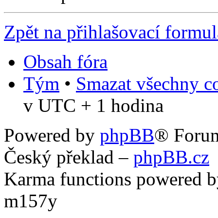
Zpět na přihlašovací formul
Obsah fóra
Tým
•
Smazat všechny co
v UTC + 1 hodina
Powered by
phpBB
® Foru
Český překlad –
phpBB.cz
Karma functions powered
m157y