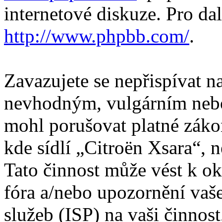
internetové diskuze. Pro da
http://www.phpbb.com/
.
Zavazujete se nepřispívat 
nevhodným, vulgárním nebo
mohl porušovat platné záko
kde sídlí „Citroën Xsara“, 
Tato činnost může vést k o
fóra a/nebo upozornění vaš
služeb (ISP) na vaši činnos