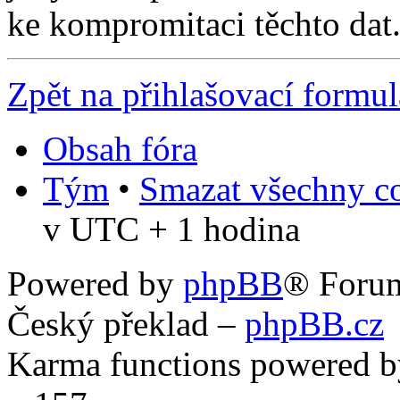
ke kompromitaci těchto dat
Zpět na přihlašovací formul
Obsah fóra
Tým
•
Smazat všechny co
v UTC + 1 hodina
Powered by
phpBB
® Foru
Český překlad –
phpBB.cz
Karma functions powered