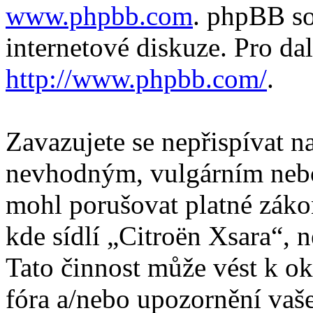
www.phpbb.com
. phpBB so
internetové diskuze. Pro da
http://www.phpbb.com/
.
Zavazujete se nepřispívat 
nevhodným, vulgárním nebo
mohl porušovat platné záko
kde sídlí „Citroën Xsara“, 
Tato činnost může vést k o
fóra a/nebo upozornění vaš