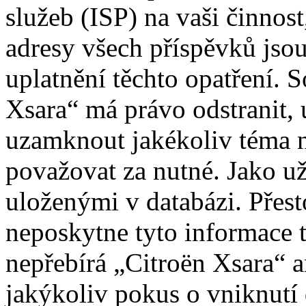
služeb (ISP) na vaši činnos
adresy všech příspěvků jso
uplatnění těchto opatření. S
Xsara“ má právo odstranit, 
uzamknout jakékoliv téma 
považovat za nutné. Jako už
uloženými v databázi. Přes
neposkytne tyto informace t
nepřebírá „Citroën Xsara“
jakýkoliv pokus o vniknutí