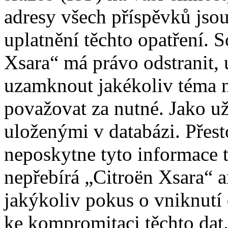
adresy všech příspěvků jso
uplatnění těchto opatření. S
Xsara“ má právo odstranit, 
uzamknout jakékoliv téma 
považovat za nutné. Jako už
uloženými v databázi. Přes
neposkytne tyto informace t
nepřebírá „Citroën Xsara“
jakýkoliv pokus o vniknutí
ke kompromitaci těchto dat