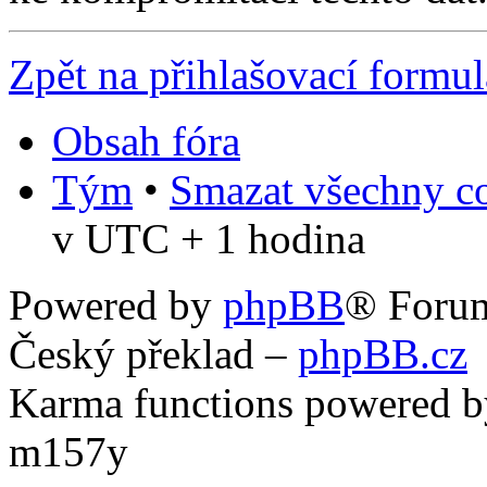
Zpět na přihlašovací formul
Obsah fóra
Tým
•
Smazat všechny co
v UTC + 1 hodina
Powered by
phpBB
® Foru
Český překlad –
phpBB.cz
Karma functions powered
m157y