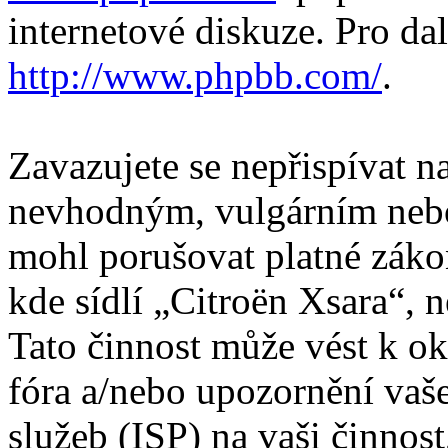
internetové diskuze. Pro da
http://www.phpbb.com/
.
Zavazujete se nepřispívat 
nevhodným, vulgárním nebo
mohl porušovat platné záko
kde sídlí „Citroën Xsara“, 
Tato činnost může vést k o
fóra a/nebo upozornění vaš
služeb (ISP) na vaši činnos